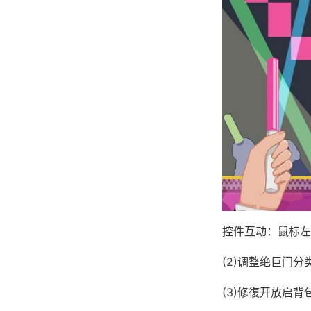
控件互动：鼠标左
(2)调整绝巨门
(3)修復开放启背