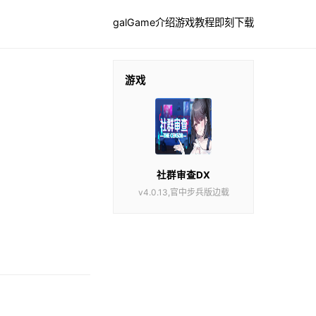
galGame介绍
游戏教程
即刻下载
游戏
社群审查DX
v4.0.13,官中步兵版边载