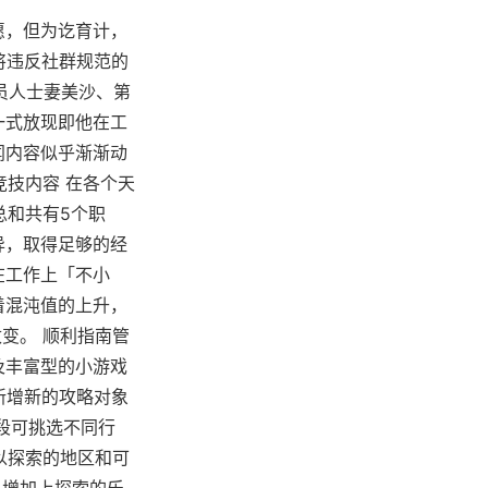
愿，但为讫育计，
将违反社群规范的
故员人士妻美沙、第
一式放现即他在工
闻内容似乎渐渐动
竞技内容 在各个天
总和共有5个职
异，取得足够的经
在工作上「不小
着混沌值的上升，
变。 顺利指南管
及丰富型的小游戏
新增新的攻略对象
段可挑选不同行
以探索的地区和可
，增加上探索的乐