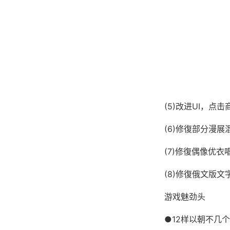
(5)改进UI，
(6)修復部分漫展
(7)修復偶像优衣
(8)修復俄文版
游戏魅劲头
●12样以朝不几