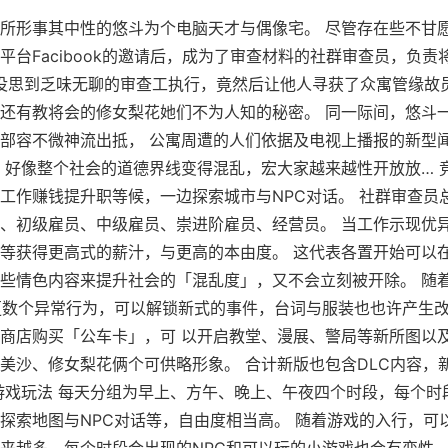
所形事其中性的悠斗为个电脑天才与偶像宅。 尽管存在些不甘
平台Facibook的邀请后，成为了审查材料的社群审查员，负责
掉。 没思到乏味无聊的审查工执行，竟然后让他人寻获了众寓管缘
还有教将会的修女梨花她们不为人知的秘密。 同一际间，悠斗
部容不微神流出抵， 公寓周遭的人们依据及电视上播报的新型
 好像整个社会的道德界线变得混乱，宏大家越来越性开放放… 
工作赚钱提升职等候，一边探索城市与NPC对话。 社群审查员
、初级雇员、中级雇员、崇进阶雇员、经营员。 当工作示现优
等获得更高式的薪汁，与更高的本由度。 这代表各置开始可以
些情色内容来提升社会的「混乱度」，又不会立刻被开除。 随
更数个异常行为，可以解锁新式的事件，台词与服装也也许产生改
商店购买「公车卡」，可 以开启教堂、漫展、警局等新所图以
美沙、修女梨花俩个可供略形象。 合计新版也包含DLC内容，
游戏玩法 每天分组为早上、方午、晚上、午夜四个时段，每个时
探索地图与NPC对话等，自由度相当高。 随着游戏的入行，可
来越多。每个时段会出现的NPC和可以玩的小游戏也会有变性