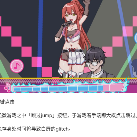
键点击
分类微游戏之中「跳过jump」按钮，于游戏着手端即大概点击跳过
包存身处时间将导致白屏的glitch。