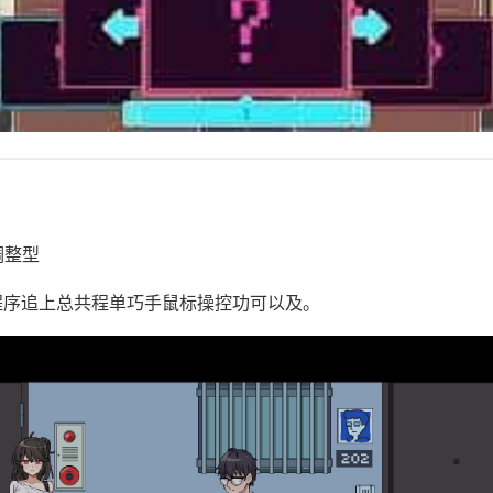
3调整型
！程序追上总共程单巧手鼠标操控功可以及。