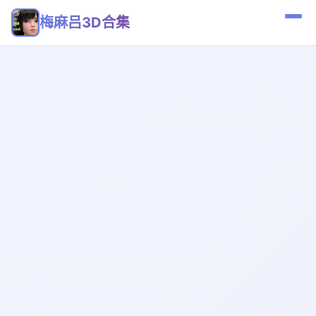
梅麻吕3D合集