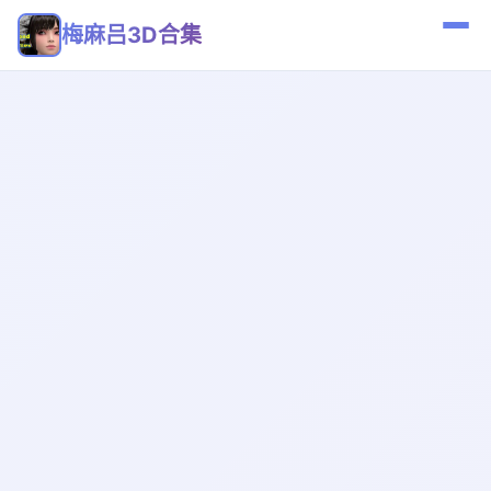
梅麻吕3D合集