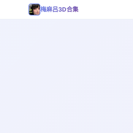
梅麻吕3D合集