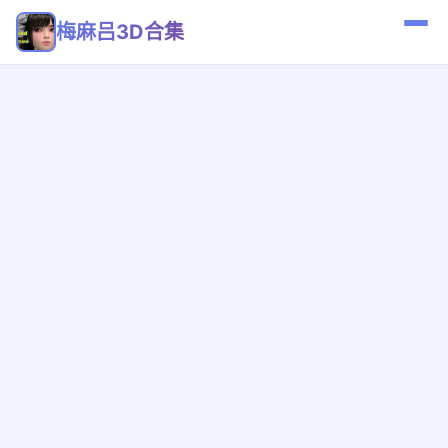
梅麻吕3D合集