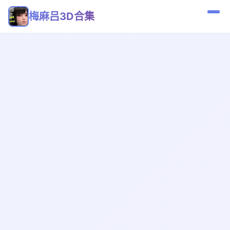
梅麻吕3D合集