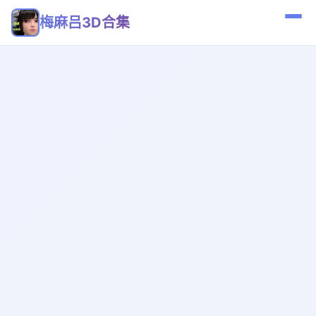
梅麻吕3D合集