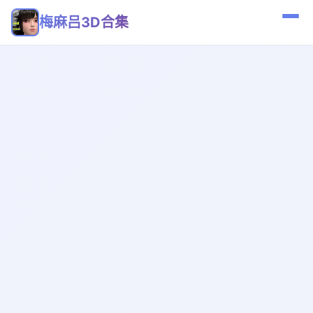
梅麻吕3D合集