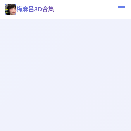
梅麻吕3D合集