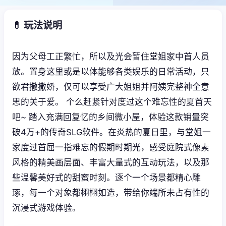
💊 玩法说明
因为父母工正繁忙，所以及光会暂住堂姐家中首人员
放。置身这里或是以体能够各类娱乐的日常活动，只
欲君撒撒娇，仅可以享受广大姐姐并阿姨完整神全意
思的关于爱。 个么赶紧针对度过这个难忘性的夏首天
吧~ 踏入充满回复忆的乡间微小屋，体验这款销量突
破4万+的传奇SLG软件。在炎热的夏日里，与堂姐一
家度过首屈一指难忘的假期时期光，感受庭院式像素
风格的精美画层面、丰富大量式的互动玩法，以及那
些温馨美好式的甜蜜时刻。逐个一个场景都精心雕
琢，每一个对象都栩栩如造，带给你端所未占有性的
沉浸式游戏体验。