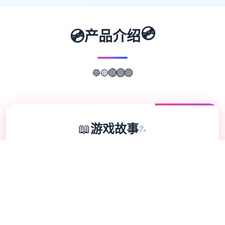
💿
💿
产品介绍
🔵
🟡
🟣
🔴
🟢
📖
游戏故事
✨
《好多个角洲特种类若干组队》（英语：
Delta forcefulness，香港以便及台湾译为“三
角洲部队”）乃壹种第一人物称射击应采用，
由NovaLogic展始和出去版，1998年处于
Microsoft Windows平台朝发行。该游戏设