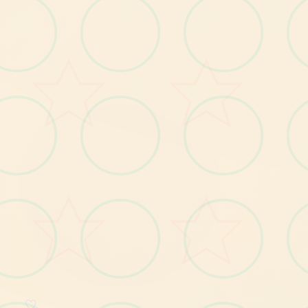
所
以
如
是
为
了H
内
容
而
游
玩
本
那
么
很
多
时
反
而
不
会
出
现
冲
的
快
乐
情
况
果
只
候
作
，
的
，
♡