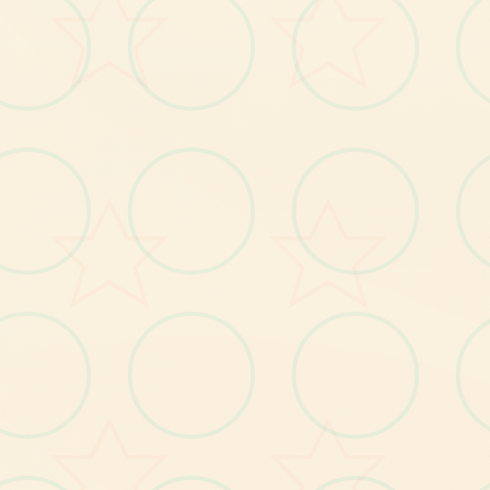
玩
家
作
名
沉
沙
猎
手
，
泽
塔
女
王
在
大
地
上
到
搜
集
珍
贵
宝
物
为
一
处
替
，
并
把
它
给
女
王
，
同
时
也
在
进
墓
穴
探
险
时
掘
宝
藏
，
以
此
充
实
腰
包
们
献
挖