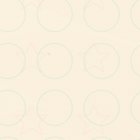
各
种
。
渲
染
艺
格
独
特
，
甚
至
图
书
馆
里
的
世
界
观
之
的
都
非
常
优
秀
术
风
类
是
，
作
者
做
多
分
支
，
比
如
个
角
色
死
了
，
就
会
有
全
不
同
的
剧
情
了
很
完
某
。
可
能
一
情
会
有
六
七
种
不
同
的
平
行
线
，
文
本
足
有
一
百
六
十
段
剧
足
万
★
游
戏
设
鉴
了
辐
射
、
潜
行
者
、
疯
狂
的
麦
克
斯
等
名
作
品
定
借
知
，
游
戏
有
着
各
种
各
样
的
营
，
譬
如
尸
鬼
、
变
人
、
拾
荒
者
等
中
也
种
阵
，
每
个
阵
有
各
自
的
目
的
，
游
提
供
了
一
些
择
给
玩
家
用
来
合
纵
连
横
营
都
选
戏
也
。
不
同
于
而H
，
本
作
主
打
是
剧
情
为
先
，H
为
辅
料
这
样
一
种
体
验
为H
的
的
，