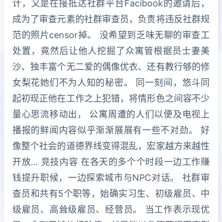
计，又是在接抵达社群平台Facibook的邀请后，
成为了审查元素的社群审查员，负责将违反社群规
范的照片censor掉。 没希望到乏味无聊的审查工
处置，竟然后让他人挖掘了众寓管根据员士妻美
沙、独丰富个无二爱的偶像优衣、还有教行够的修
女梨花她们不为人知的秘密。 同一刻间，悠斗同
起初现正他在工作之上犯错，将情形色之间容不少
量心思流移动出， 公寓周遭的人们以便及电视上
播报的鲜闻内容似乎渐渐展展有一些不对劲。 好
像整个社会的道德界线变得混乱，宏家越方来越性
开放… 竞技内容 在各天的多个个时段一边工作赚
钱提升职候，一边探索城市与NPC对话。 社群审
查员和共有5个职等，始确实习生、初级雇员、中
级雇员、高耸级雇员、经营员。 当工作表示现优