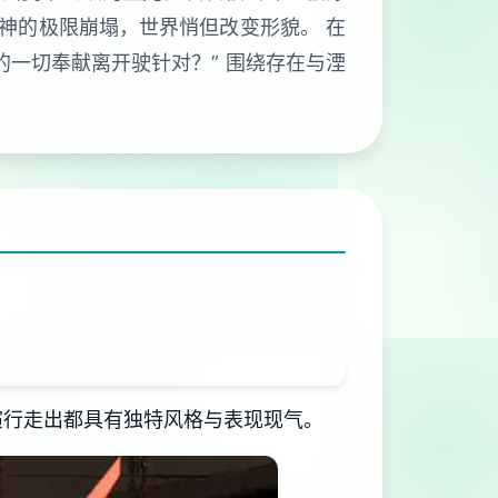
精神的极限崩塌，世界悄但改变形貌。 在
的一切奉献离开驶针对？” 围绕存在与湮
演行走出都具有独特风格与表现现气。