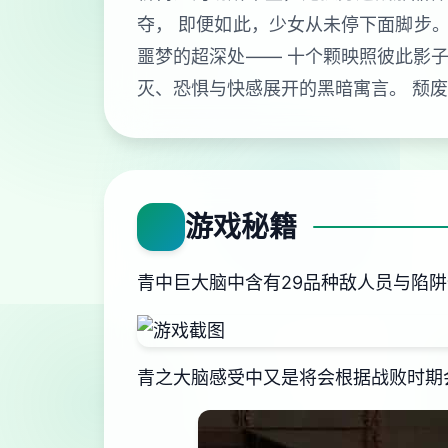
夺， 即便如此，少女从未停下面脚步。
噩梦的超深处—— 十个颗映照彼此影子
灭、恐惧与快感展开的黑暗寓言。 颓
游戏秘籍
青中巨大脑中含有29品种敌人员与陷
青之大脑感受中又是将会根据战败时期