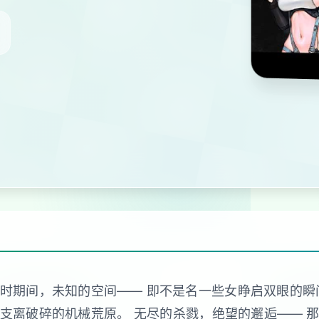
时期间，未知的空间—— 即不是名一些女睁启双眼的瞬
支离破碎的机械荒原。 无尽的杀戮，绝望的邂逅—— 