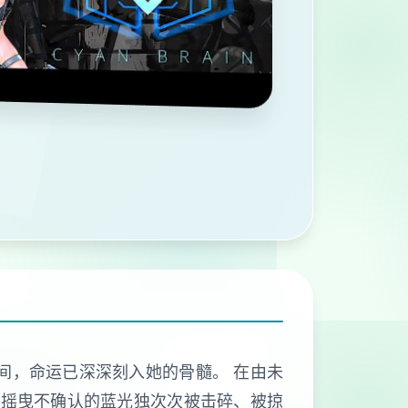
间，命运已深深刻入她的骨髓。 在由未
那摇曳不确认的蓝光独次次被击碎、被掠