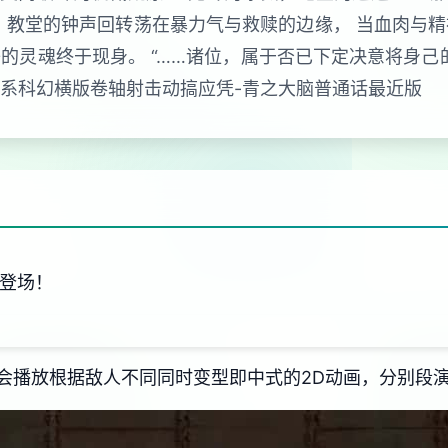
 教堂的钟声回转荡在暴力气与救赎的边缘， 当血肉与
的灵魂终于现身。 “……诸位，属于否已下定决意将身己
废系科幻横版卷轴射击动搞应凭-青之大脑普通话最近版
阱登场！
会播放根据敌人不同同时变型即中式的2D动画，分别段