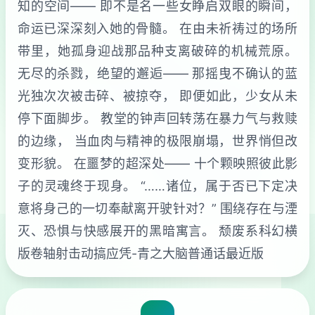
知的空间—— 即不是名一些女睁启双眼的瞬间，
命运已深深刻入她的骨髓。 在由未祈祷过的场所
带里，她孤身迎战那品种支离破碎的机械荒原。
无尽的杀戮，绝望的邂逅—— 那摇曳不确认的蓝
光独次次被击碎、被掠夺， 即便如此，少女从未
停下面脚步。 教堂的钟声回转荡在暴力气与救赎
的边缘， 当血肉与精神的极限崩塌，世界悄但改
变形貌。 在噩梦的超深处—— 十个颗映照彼此影
子的灵魂终于现身。 “……诸位，属于否已下定决
意将身己的一切奉献离开驶针对？” 围绕存在与湮
灭、恐惧与快感展开的黑暗寓言。 颓废系科幻横
版卷轴射击动搞应凭-青之大脑普通话最近版