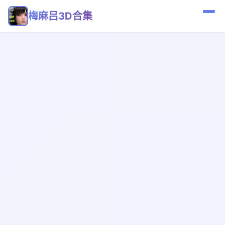
梅麻吕3D合集