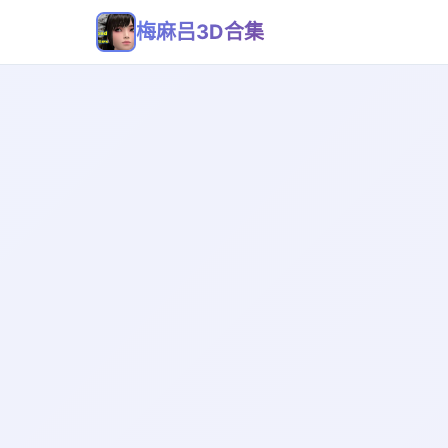
梅麻吕3D合集