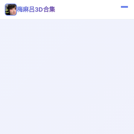
梅麻吕3D合集