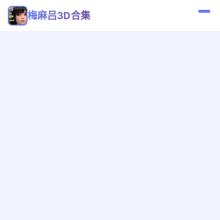
梅麻吕3D合集