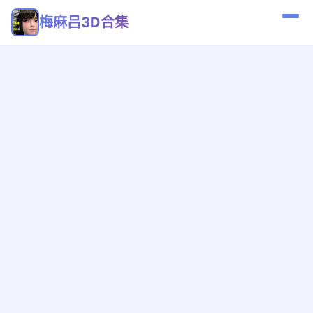
梅麻吕3D合集