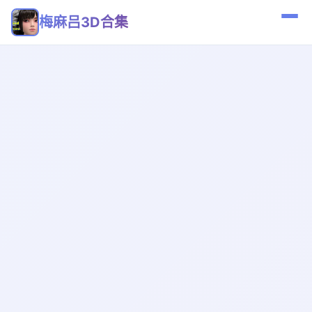
梅麻吕3D合集