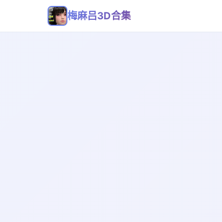
梅麻吕3D合集