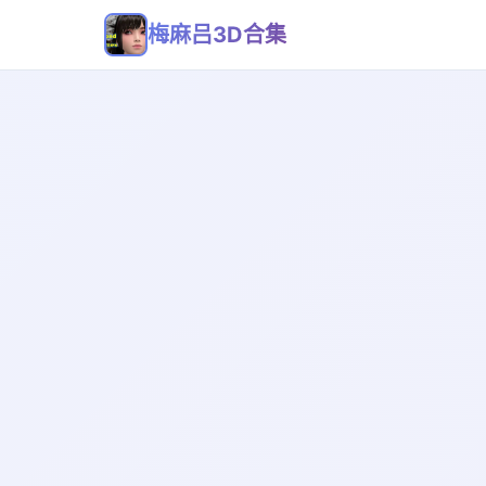
梅麻吕3D合集