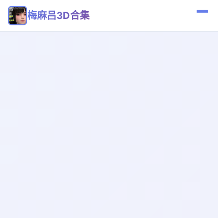
梅麻吕3D合集