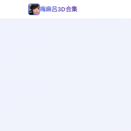
梅麻吕3D合集