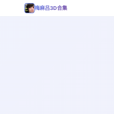
梅麻吕3D合集