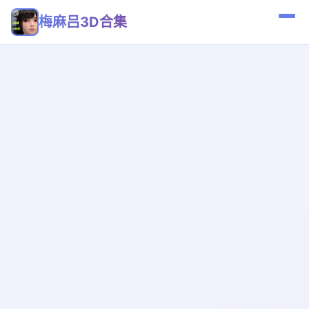
梅麻吕3D合集