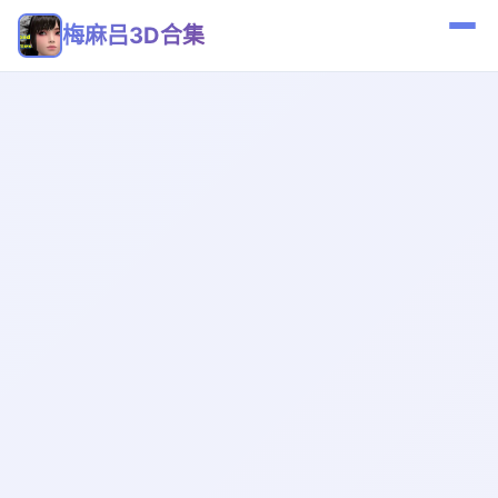
梅麻吕3D合集