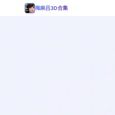
梅麻吕3D合集