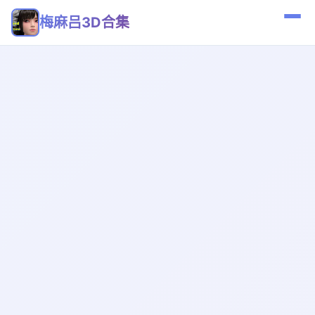
梅麻吕3D合集