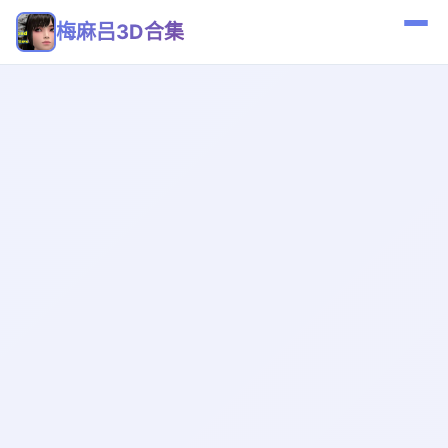
梅麻吕3D合集