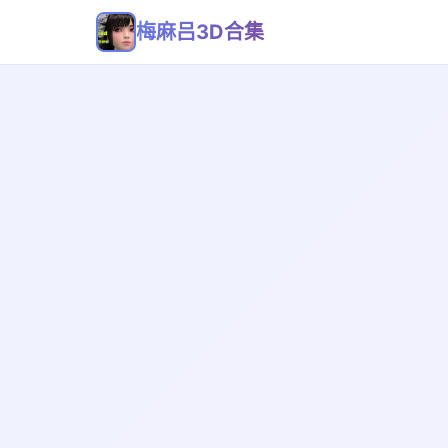
梅麻吕3D合集