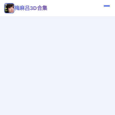
梅麻吕3D合集