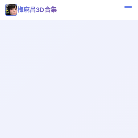
梅麻吕3D合集