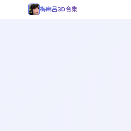
梅麻吕3D合集