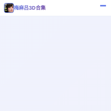
梅麻吕3D合集