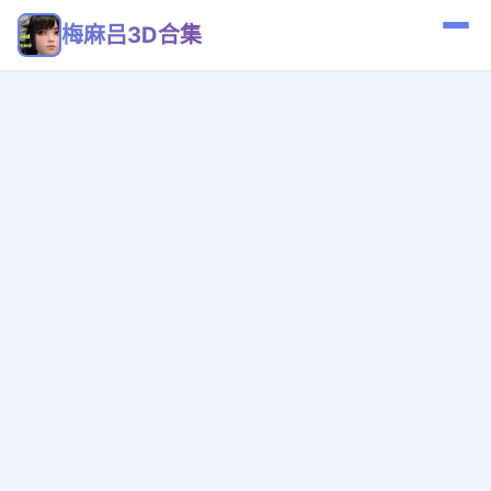
梅麻吕3D合集