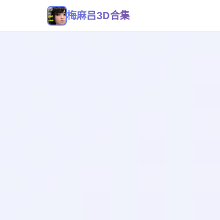
梅麻吕3D合集