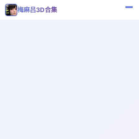
梅麻吕3D合集