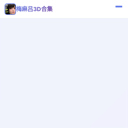
梅麻吕3D合集