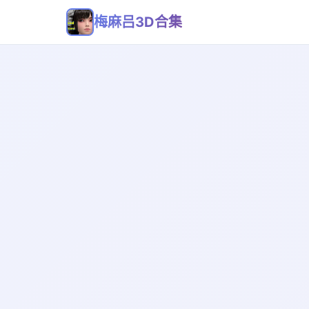
梅麻吕3D合集