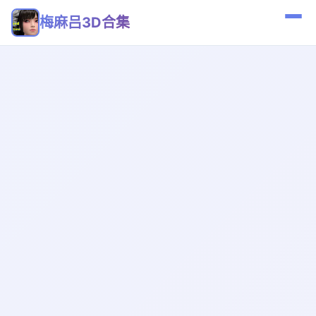
梅麻吕3D合集