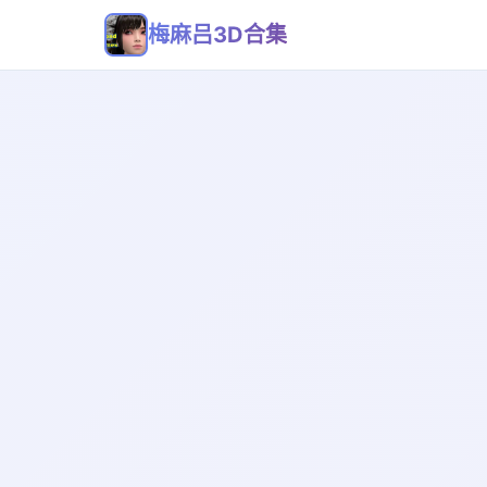
梅麻吕3D合集