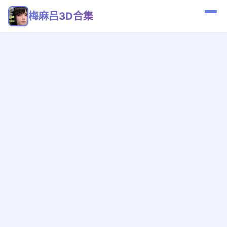
梅麻吕3D合集