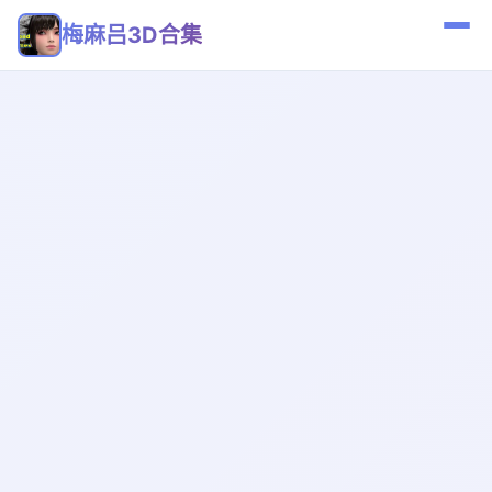
梅麻吕3D合集