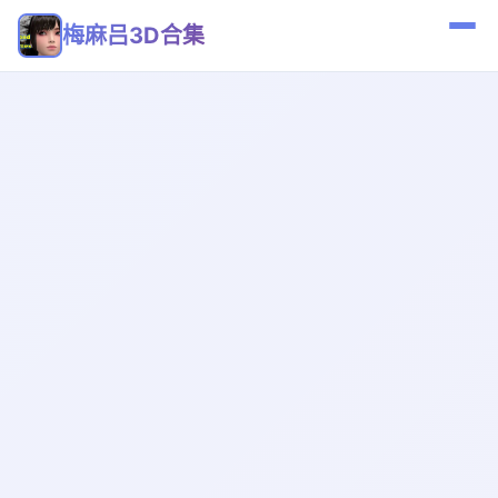
梅麻吕3D合集