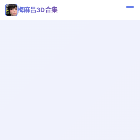
梅麻吕3D合集