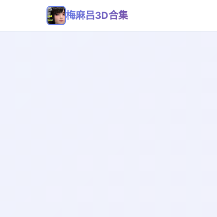
梅麻吕3D合集