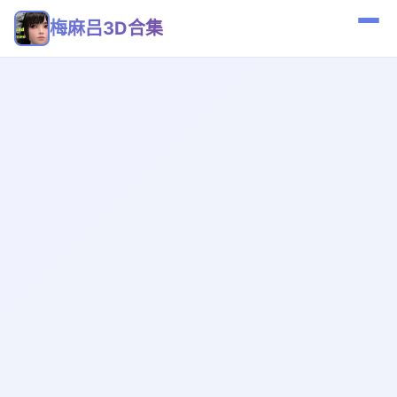
梅麻吕3D合集