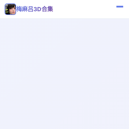
梅麻吕3D合集